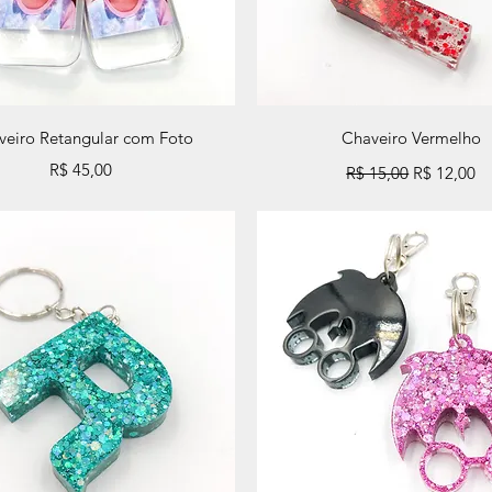
Visualização rápida
Visualização rápida
veiro Retangular com Foto
Chaveiro Vermelho
Preço
Preço normal
Preço pro
R$ 45,00
R$ 15,00
R$ 12,00