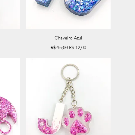
Visualização rápida
Chaveiro Azul
mocional
Preço normal
Preço promocional
R$ 15,00
R$ 12,00