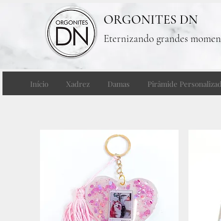
ORGONITES DN
Eternizando grandes momen
Início
Xadrez
Damas
Pirâmide Personaliza