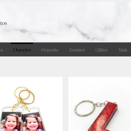
tos
da
Chaveiro
Orgonite
Dominó
Glitter
Mais