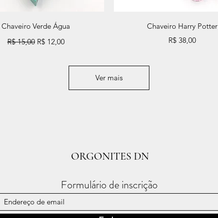
Visualização rápida
Visualização rápida
Chaveiro Verde Água
Chaveiro Harry Potter
Preço normal
Preço promocional
Preço
R$ 38,00
R$ 15,00
R$ 12,00
Ver mais
ORGONITES DN
Formulário de inscrição